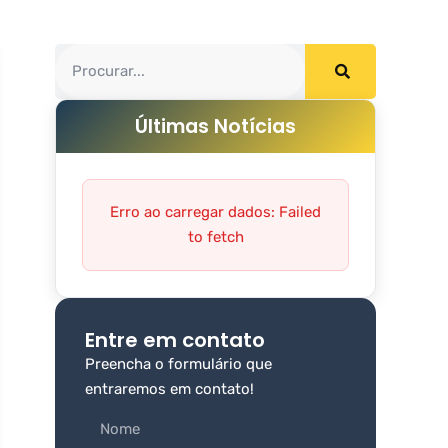
Últimas Notícias
Erro ao carregar dados: Failed
to fetch
Entre em contato
Preencha o formulário que
entraremos em contato!