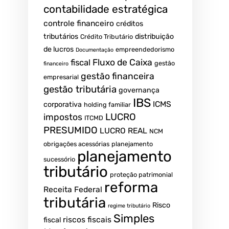
contabilidade estratégica
controle financeiro
créditos
tributários
distribuição
Crédito Tributário
de lucros
empreendedorismo
Documentação
fiscal
Fluxo de Caixa
gestão
financeiro
gestão financeira
empresarial
gestão tributária
governança
IBS
ICMS
corporativa
holding familiar
LUCRO
impostos
ITCMD
PRESUMIDO
LUCRO REAL
NCM
obrigações acessórias
planejamento
planejamento
sucessório
tributário
proteção patrimonial
reforma
Receita Federal
tributária
Risco
regime tributário
Simples
riscos fiscais
fiscal