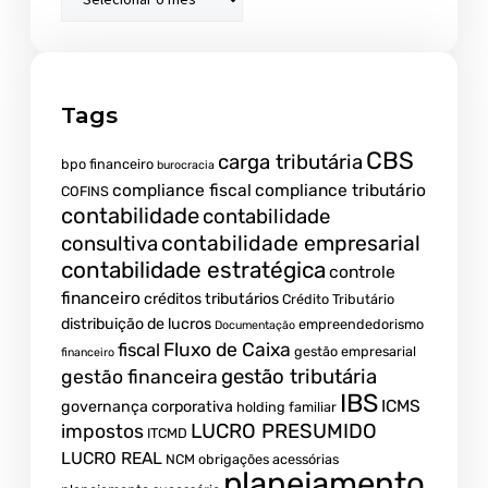
Tags
CBS
carga tributária
bpo financeiro
burocracia
compliance fiscal
compliance tributário
COFINS
contabilidade
contabilidade
contabilidade empresarial
consultiva
contabilidade estratégica
controle
financeiro
créditos tributários
Crédito Tributário
distribuição de lucros
empreendedorismo
Documentação
fiscal
Fluxo de Caixa
gestão empresarial
financeiro
gestão tributária
gestão financeira
IBS
ICMS
governança corporativa
holding familiar
LUCRO PRESUMIDO
impostos
ITCMD
LUCRO REAL
NCM
obrigações acessórias
planejamento