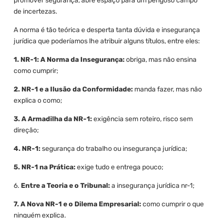
promover segurança, abre espaço para um perigoso campo
de incertezas.
A norma é tão teórica e desperta tanta dúvida e insegurança
jurídica que poderíamos lhe atribuir alguns títulos, entre eles:
1. NR-1: A Norma da Insegurança:
obriga, mas não ensina
como cumprir;
2. NR-1 e a Ilusão da Conformidade:
manda fazer, mas não
explica o como;
3. A Armadilha da NR-1:
exigência sem roteiro, risco sem
direção;
4. NR-1:
segurança do trabalho ou insegurança jurídica;
5. NR-1 na Prática:
exige tudo e entrega pouco;
6.
Entre a Teoria e o Tribunal:
a insegurança jurídica nr-1;
7. A Nova NR-1 e o Dilema Empresarial:
como cumprir o que
ninguém explica.