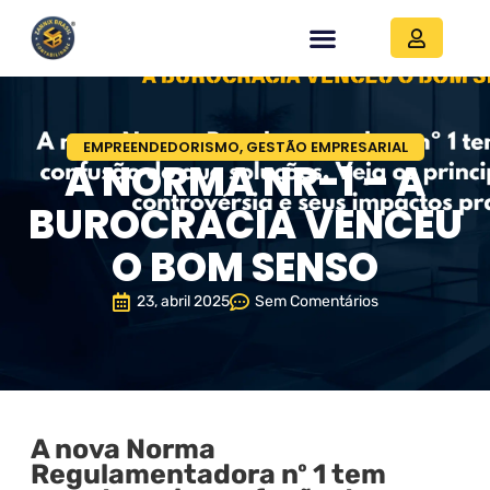
EMPREENDEDORISMO
,
GESTÃO EMPRESARIAL
A NORMA NR-1 – A
BUROCRACIA VENCEU
O BOM SENSO
23, abril 2025
Sem Comentários
A nova Norma
Regulamentadora nº 1 tem