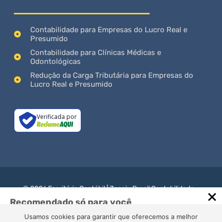
Contabilidade para Empresas do Lucro Real e
Presumido
Contabilidade para Clínicas Médicas e
Odontológicas
Redução da Carga Tributária para Empresas do
Lucro Real e Presumido
Verificada por
© 2026 Escritório Contábil | Zannix Brasil Contabilidade -
CRC/SE 000613/O
Recomendado só para você
CNPJ: 23.427.204/0001-09 ! INSC.MUNICIPAL: 124657-
0
A REFORMA TRIBUTÁRIA E OS
Usamos cookies para garantir que oferecemos a melhor