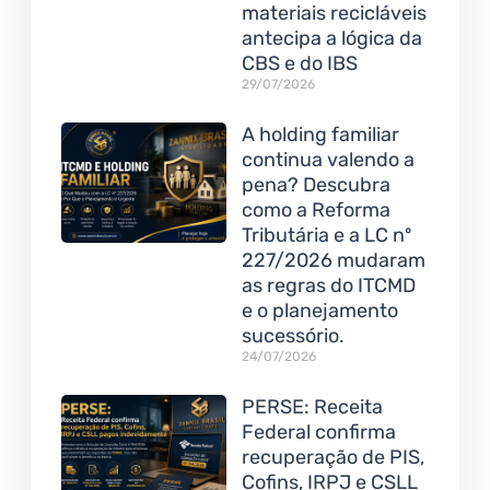
materiais recicláveis
antecipa a lógica da
CBS e do IBS
29/07/2026
A holding familiar
continua valendo a
pena? Descubra
como a Reforma
Tributária e a LC nº
227/2026 mudaram
as regras do ITCMD
e o planejamento
sucessório.
24/07/2026
PERSE: Receita
Federal confirma
recuperação de PIS,
Cofins, IRPJ e CSLL