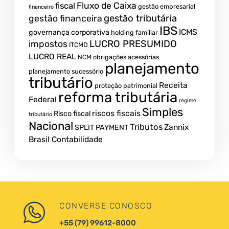
fiscal
Fluxo de Caixa
gestão empresarial
financeiro
gestão tributária
gestão financeira
IBS
ICMS
governança corporativa
holding familiar
LUCRO PRESUMIDO
impostos
ITCMD
LUCRO REAL
NCM
obrigações acessórias
planejamento
planejamento sucessório
tributário
Receita
proteção patrimonial
reforma tributária
Federal
regime
Simples
riscos fiscais
Risco fiscal
tributário
Nacional
Tributos
Zannix
SPLIT PAYMENT
Brasil Contabilidade
CONVERSE CONOSCO
+55 (79) 99612-8000