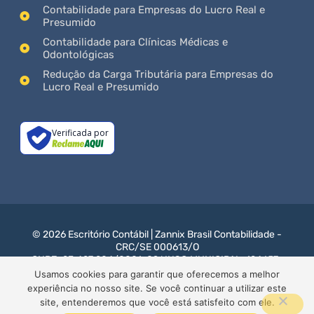
Contabilidade para Empresas do Lucro Real e
Presumido
Contabilidade para Clínicas Médicas e
Odontológicas
Redução da Carga Tributária para Empresas do
Lucro Real e Presumido
Verificada por
© 2026 Escritório Contábil | Zannix Brasil Contabilidade -
CRC/SE 000613/O
CNPJ: 23.427.204/0001-09 ! INSC.MUNICIPAL: 124657-
0
Usamos cookies para garantir que oferecemos a melhor
experiência no nosso site. Se você continuar a utilizar este
Site para Contabilidade - Gerenciado com
por AG
site, entenderemos que você está satisfeito com ele.
SUCESSO BRASIL