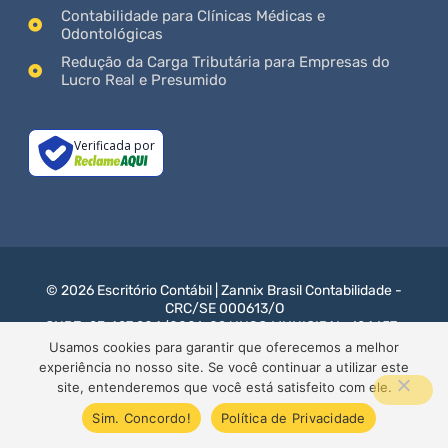
Contabilidade para Clínicas Médicas e
Odontológicas
Redução da Carga Tributária para Empresas do
Lucro Real e Presumido
Verificada por
© 2026 Escritório Contábil | Zannix Brasil Contabilidade -
CRC/SE 000613/O
CNPJ: 23.427.204/0001-09 ! INSC.MUNICIPAL: 124657-
0
Usamos cookies para garantir que oferecemos a melhor
experiência no nosso site. Se você continuar a utilizar este
Site para Contabilidade - Gerenciado com
por AG
site, entenderemos que você está satisfeito com ele.
SUCESSO BRASIL
Sim. Concordo!
Política de Privacidade