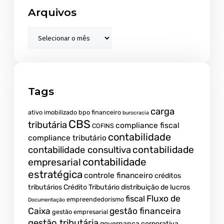
Arquivos
Tags
carga
ativo imobilizado
bpo financeiro
burocracia
CBS
tributária
compliance fiscal
COFINS
contabilidade
compliance tributário
contabilidade
contabilidade consultiva
contabilidade
empresarial
estratégica
controle financeiro
créditos
tributários
Crédito Tributário
distribuição de lucros
Fluxo de
fiscal
empreendedorismo
Documentação
Caixa
gestão financeira
gestão empresarial
gestão tributária
governança corporativa