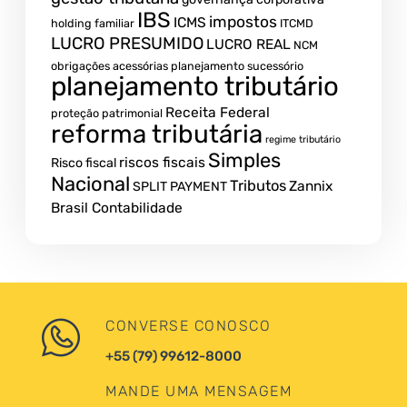
IBS
impostos
ICMS
holding familiar
ITCMD
LUCRO PRESUMIDO
LUCRO REAL
NCM
obrigações acessórias
planejamento sucessório
planejamento tributário
Receita Federal
proteção patrimonial
reforma tributária
regime tributário
Simples
riscos fiscais
Risco fiscal
Nacional
Tributos
Zannix
SPLIT PAYMENT
Brasil Contabilidade
CONVERSE CONOSCO
+55 (79) 99612-8000
MANDE UMA MENSAGEM