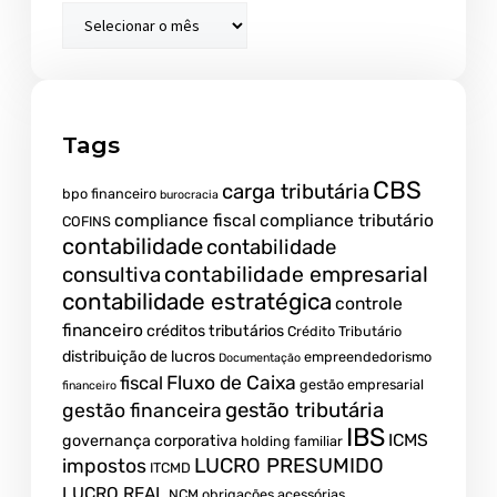
Tags
CBS
carga tributária
bpo financeiro
burocracia
compliance fiscal
compliance tributário
COFINS
contabilidade
contabilidade
contabilidade empresarial
consultiva
contabilidade estratégica
controle
financeiro
créditos tributários
Crédito Tributário
distribuição de lucros
empreendedorismo
Documentação
fiscal
Fluxo de Caixa
gestão empresarial
financeiro
gestão tributária
gestão financeira
IBS
ICMS
governança corporativa
holding familiar
LUCRO PRESUMIDO
impostos
ITCMD
LUCRO REAL
NCM
obrigações acessórias