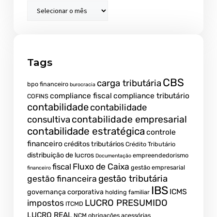
Tags
CBS
carga tributária
bpo financeiro
burocracia
compliance fiscal
compliance tributário
COFINS
contabilidade
contabilidade
contabilidade empresarial
consultiva
contabilidade estratégica
controle
financeiro
créditos tributários
Crédito Tributário
distribuição de lucros
empreendedorismo
Documentação
fiscal
Fluxo de Caixa
gestão empresarial
financeiro
gestão tributária
gestão financeira
IBS
ICMS
governança corporativa
holding familiar
LUCRO PRESUMIDO
impostos
ITCMD
LUCRO REAL
NCM
obrigações acessórias