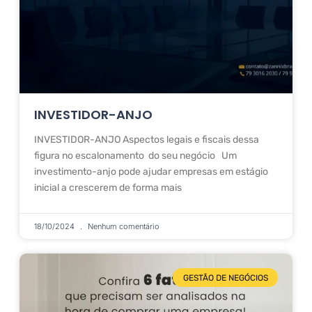
INVESTIDOR-ANJO
INVESTIDOR-ANJO Aspectos legais e fiscais dessa
figura no escalonamento do seu negócio Um
investimento-anjo pode ajudar empresas em estágio
inicial a crescerem de forma mais
18/10/2024
Nenhum comentário
GESTÃO DE NEGÓCIOS