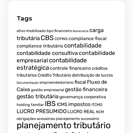
Tags
carga
ativo imobilizado
bpo financeiro
burocracia
CBS
tributária
compliance fiscal
COFINS
contabilidade
compliance tributário
contabilidade
contabilidade consultiva
contabilidade
empresarial
estratégica
controle financeiro
créditos
tributários
Crédito Tributário
distribuição de lucros
Fluxo de
fiscal
empreendedorismo
Documentação
Caixa
gestão financeira
gestão empresarial
gestão tributária
governança corporativa
IBS
impostos
ICMS
holding familiar
ITCMD
LUCRO PRESUMIDO
LUCRO REAL
NCM
obrigações acessórias
planejamento sucessório
planejamento tributário