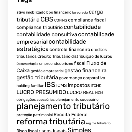
carga
ativo imobilizado
bpo financeiro
burocracia
CBS
tributária
compliance fiscal
COFINS
contabilidade
compliance tributário
contabilidade
contabilidade consultiva
contabilidade
empresarial
estratégica
controle financeiro
créditos
tributários
Crédito Tributário
distribuição de lucros
Fluxo de
fiscal
empreendedorismo
Documentação
Caixa
gestão financeira
gestão empresarial
gestão tributária
governança corporativa
IBS
impostos
ICMS
holding familiar
ITCMD
LUCRO PRESUMIDO
LUCRO REAL
NCM
obrigações acessórias
planejamento sucessório
planejamento tributário
Receita Federal
proteção patrimonial
reforma tributária
regime tributário
Simples
riscos fiscais
Risco fiscal