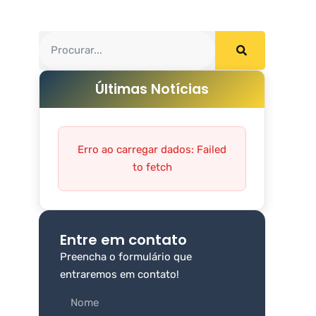
Últimas Notícias
Erro ao carregar dados: Failed
to fetch
Entre em contato
Preencha o formulário que
entraremos em contato!