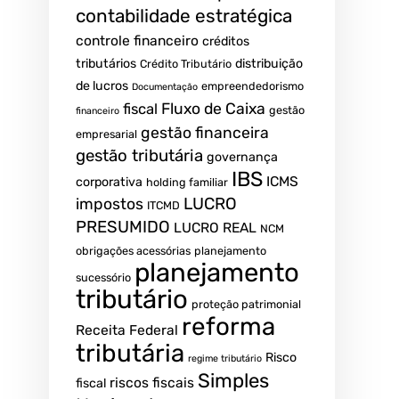
contabilidade estratégica
controle financeiro
créditos
tributários
distribuição
Crédito Tributário
de lucros
empreendedorismo
Documentação
fiscal
Fluxo de Caixa
gestão
financeiro
gestão financeira
empresarial
gestão tributária
governança
IBS
ICMS
corporativa
holding familiar
LUCRO
impostos
ITCMD
PRESUMIDO
LUCRO REAL
NCM
obrigações acessórias
planejamento
planejamento
sucessório
tributário
proteção patrimonial
reforma
Receita Federal
tributária
Risco
regime tributário
Simples
riscos fiscais
fiscal