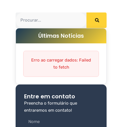
Últimas Notícias
Erro ao carregar dados: Failed
to fetch
Entre em contato
Preencha o formulário que
entraremos em contato!