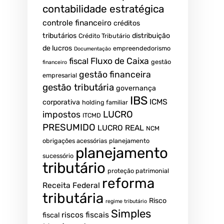
contabilidade estratégica
controle financeiro
créditos
tributários
distribuição
Crédito Tributário
de lucros
empreendedorismo
Documentação
fiscal
Fluxo de Caixa
gestão
financeiro
gestão financeira
empresarial
gestão tributária
governança
IBS
ICMS
corporativa
holding familiar
LUCRO
impostos
ITCMD
PRESUMIDO
LUCRO REAL
NCM
obrigações acessórias
planejamento
planejamento
sucessório
tributário
proteção patrimonial
reforma
Receita Federal
tributária
Risco
regime tributário
Simples
riscos fiscais
fiscal