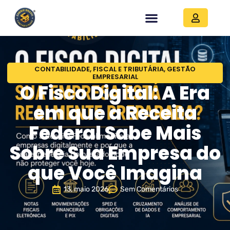
CONTABILIDADE
,
FISCAL E TRIBUTÁRIA
,
GESTÃO
EMPRESARIAL
O Fisco Digital: A Era
em que a Receita
Federal Sabe Mais
Sobre Sua Empresa do
que Você Imagina
13, maio 2026
Sem Comentários