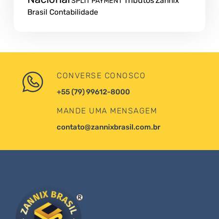
Tributos
Zannix
SPLIT PAYMENT
Brasil Contabilidade
CONVERSE CONOSCO
+55 (79) 99612-8000
MANDE UMA MENSAGEM
contato@zannixbrasil.com.br