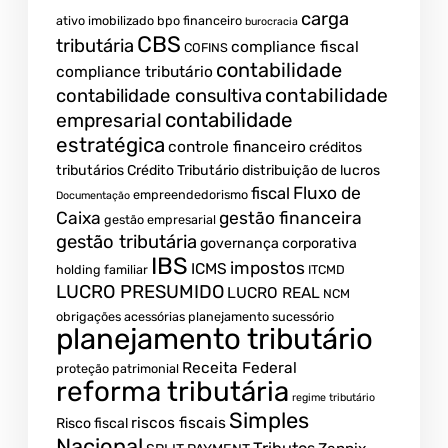
carga
ativo imobilizado
bpo financeiro
burocracia
CBS
tributária
compliance fiscal
COFINS
contabilidade
compliance tributário
contabilidade
contabilidade consultiva
contabilidade
empresarial
estratégica
controle financeiro
créditos
tributários
Crédito Tributário
distribuição de lucros
Fluxo de
fiscal
empreendedorismo
Documentação
Caixa
gestão financeira
gestão empresarial
gestão tributária
governança corporativa
IBS
impostos
ICMS
holding familiar
ITCMD
LUCRO PRESUMIDO
LUCRO REAL
NCM
obrigações acessórias
planejamento sucessório
planejamento tributário
Receita Federal
proteção patrimonial
reforma tributária
regime tributário
Simples
riscos fiscais
Risco fiscal
Nacional