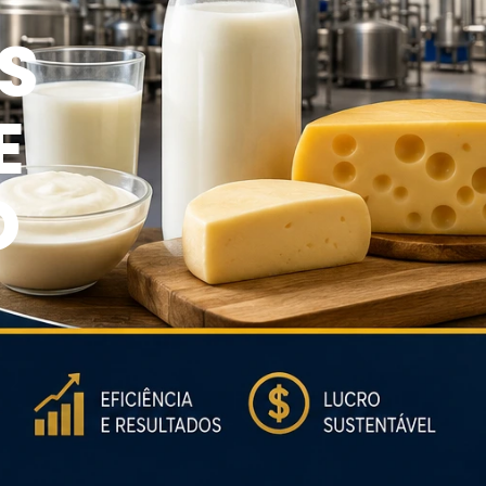
S
E
O