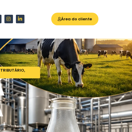
Área do cliente
TRIBUTÁRIO
,
À
A