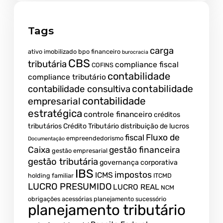
Tags
carga
ativo imobilizado
bpo financeiro
burocracia
CBS
tributária
compliance fiscal
COFINS
contabilidade
compliance tributário
contabilidade
contabilidade consultiva
contabilidade
empresarial
estratégica
controle financeiro
créditos
tributários
Crédito Tributário
distribuição de lucros
Fluxo de
fiscal
empreendedorismo
Documentação
Caixa
gestão financeira
gestão empresarial
gestão tributária
governança corporativa
IBS
impostos
ICMS
holding familiar
ITCMD
LUCRO PRESUMIDO
LUCRO REAL
NCM
obrigações acessórias
planejamento sucessório
planejamento tributário