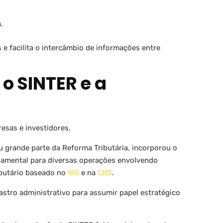
.
 e facilita o intercâmbio de informações entre
 o SINTER e a
?
esas e investidores.
u grande parte da Reforma Tributária, incorporou o
ndamental para diversas operações envolvendo
ibutário baseado no
IBS
e na
CBS
.
dastro administrativo para assumir papel estratégico