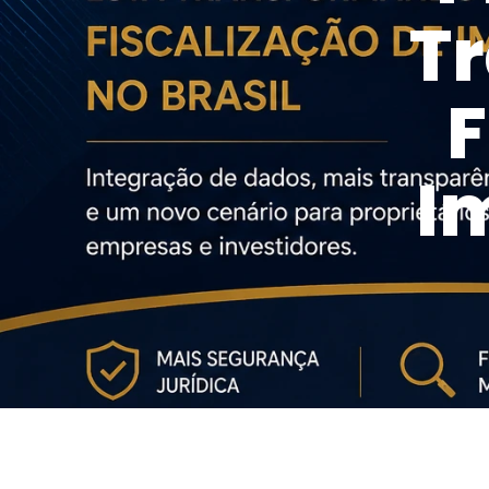
T
F
I