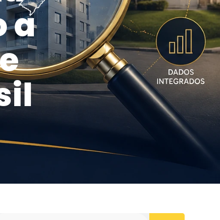
 a
de
il