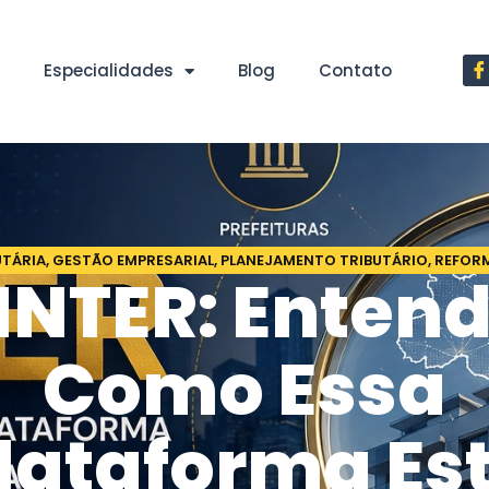
Especialidades
Blog
Contato
UTÁRIA
,
GESTÃO EMPRESARIAL
,
PLANEJAMENTO TRIBUTÁRIO
,
REFORM
INTER: Enten
Como Essa
lataforma Es