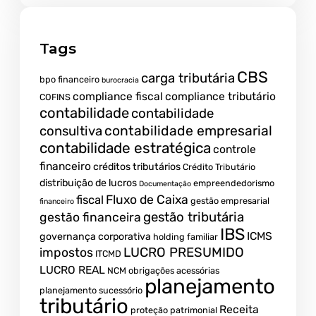
Tags
CBS
carga tributária
bpo financeiro
burocracia
compliance fiscal
compliance tributário
COFINS
contabilidade
contabilidade
contabilidade empresarial
consultiva
contabilidade estratégica
controle
financeiro
créditos tributários
Crédito Tributário
distribuição de lucros
empreendedorismo
Documentação
fiscal
Fluxo de Caixa
gestão empresarial
financeiro
gestão tributária
gestão financeira
IBS
ICMS
governança corporativa
holding familiar
LUCRO PRESUMIDO
impostos
ITCMD
LUCRO REAL
NCM
obrigações acessórias
planejamento
planejamento sucessório
tributário
Receita
proteção patrimonial