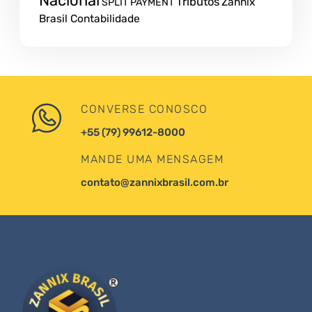
Nacional
Tributos
Zannix
SPLIT PAYMENT
Brasil Contabilidade
CONVERSE CONOSCO
+55 (79) 99612-8000
MANDE UMA MENSAGEM
contato@zannixbrasil.com.br