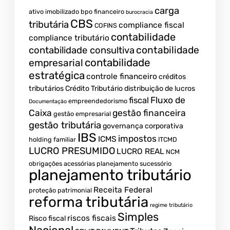
carga
ativo imobilizado
bpo financeiro
burocracia
CBS
tributária
compliance fiscal
COFINS
contabilidade
compliance tributário
contabilidade
contabilidade consultiva
contabilidade
empresarial
estratégica
controle financeiro
créditos
tributários
Crédito Tributário
distribuição de lucros
Fluxo de
fiscal
empreendedorismo
Documentação
Caixa
gestão financeira
gestão empresarial
gestão tributária
governança corporativa
IBS
impostos
ICMS
holding familiar
ITCMD
LUCRO PRESUMIDO
LUCRO REAL
NCM
obrigações acessórias
planejamento sucessório
planejamento tributário
Receita Federal
proteção patrimonial
reforma tributária
regime tributário
Simples
riscos fiscais
Risco fiscal