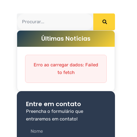
Últimas Notícias
Erro ao carregar dados: Failed
to fetch
Entre em contato
Preencha o formulário que
entraremos em contato!