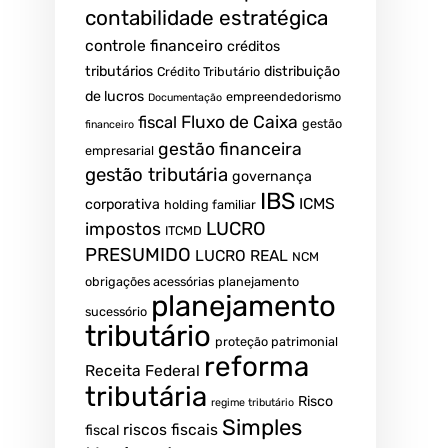
contabilidade estratégica
controle financeiro
créditos
tributários
distribuição
Crédito Tributário
de lucros
empreendedorismo
Documentação
fiscal
Fluxo de Caixa
gestão
financeiro
gestão financeira
empresarial
gestão tributária
governança
IBS
ICMS
corporativa
holding familiar
LUCRO
impostos
ITCMD
PRESUMIDO
LUCRO REAL
NCM
obrigações acessórias
planejamento
planejamento
sucessório
tributário
proteção patrimonial
reforma
Receita Federal
tributária
Risco
regime tributário
Simples
riscos fiscais
fiscal