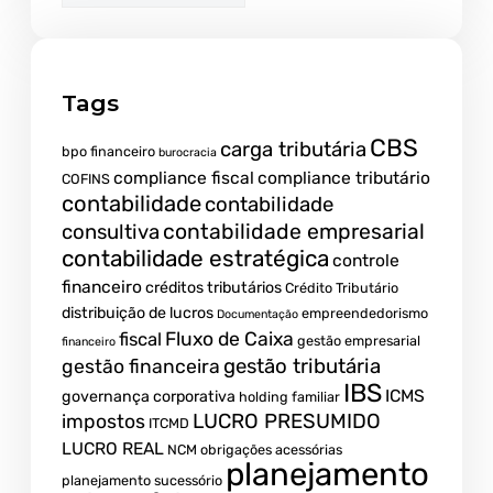
Tags
CBS
carga tributária
bpo financeiro
burocracia
compliance fiscal
compliance tributário
COFINS
contabilidade
contabilidade
contabilidade empresarial
consultiva
contabilidade estratégica
controle
financeiro
créditos tributários
Crédito Tributário
distribuição de lucros
empreendedorismo
Documentação
fiscal
Fluxo de Caixa
gestão empresarial
financeiro
gestão tributária
gestão financeira
IBS
ICMS
governança corporativa
holding familiar
LUCRO PRESUMIDO
impostos
ITCMD
LUCRO REAL
NCM
obrigações acessórias
planejamento
planejamento sucessório