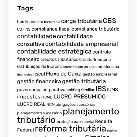
Tags
CBS
carga tributária
bpo financeiro
burocracia
compliance fiscal
compliance tributário
COFINS
contabilidade
contabilidade
contabilidade empresarial
consultiva
contabilidade estratégica
controle
financeiro
créditos tributários
Crédito Tributário
distribuição de lucros
empreendedorismo
Documentação
fiscal
Fluxo de Caixa
gestão empresarial
financeiro
gestão tributária
gestão financeira
IBS
ICMS
governança corporativa
holding familiar
LUCRO PRESUMIDO
impostos
ITCMD
LUCRO REAL
NCM
obrigações acessórias
planejamento
planejamento sucessório
tributário
Receita
proteção patrimonial
reforma tributária
Federal
regime