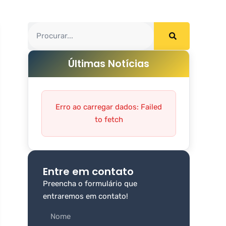
Últimas Notícias
Erro ao carregar dados: Failed
to fetch
Entre em contato
Preencha o formulário que
entraremos em contato!