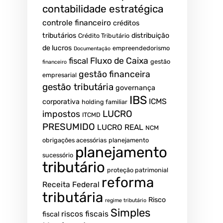
contabilidade estratégica
controle financeiro
créditos
tributários
distribuição
Crédito Tributário
de lucros
empreendedorismo
Documentação
fiscal
Fluxo de Caixa
gestão
financeiro
gestão financeira
empresarial
gestão tributária
governança
IBS
ICMS
corporativa
holding familiar
LUCRO
impostos
ITCMD
PRESUMIDO
LUCRO REAL
NCM
obrigações acessórias
planejamento
planejamento
sucessório
tributário
proteção patrimonial
reforma
Receita Federal
tributária
Risco
regime tributário
Simples
riscos fiscais
fiscal