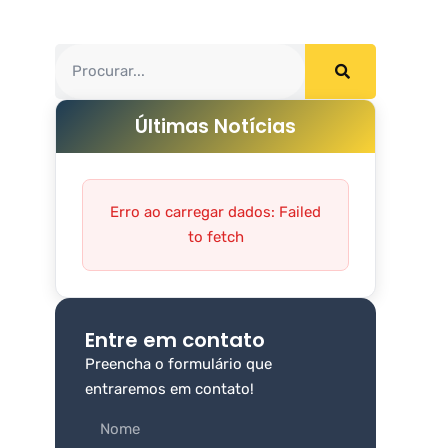
Últimas Notícias
Erro ao carregar dados: Failed
to fetch
Entre em contato
Preencha o formulário que
entraremos em contato!