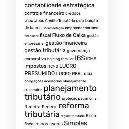
contabilidade estratégica
controle financeiro
créditos
tributários
distribuição
Crédito Tributário
de lucros
empreendedorismo
Documentação
fiscal
Fluxo de Caixa
gestão
financeiro
gestão financeira
empresarial
gestão tributária
governança
IBS
ICMS
corporativa
holding familiar
LUCRO
impostos
ITCMD
PRESUMIDO
LUCRO REAL
NCM
obrigações acessórias
planejamento
planejamento
sucessório
tributário
proteção patrimonial
reforma
Receita Federal
tributária
Risco
regime tributário
Simples
riscos fiscais
fiscal