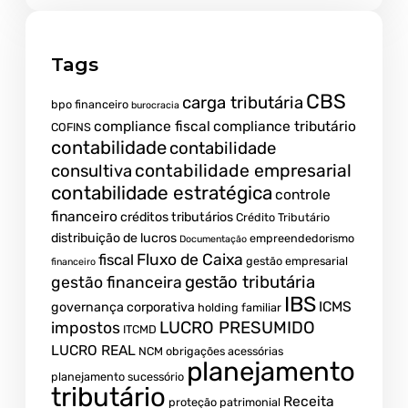
Tags
CBS
carga tributária
bpo financeiro
burocracia
compliance fiscal
compliance tributário
COFINS
contabilidade
contabilidade
contabilidade empresarial
consultiva
contabilidade estratégica
controle
financeiro
créditos tributários
Crédito Tributário
distribuição de lucros
empreendedorismo
Documentação
fiscal
Fluxo de Caixa
gestão empresarial
financeiro
gestão tributária
gestão financeira
IBS
ICMS
governança corporativa
holding familiar
LUCRO PRESUMIDO
impostos
ITCMD
LUCRO REAL
NCM
obrigações acessórias
planejamento
planejamento sucessório
tributário
Receita
proteção patrimonial