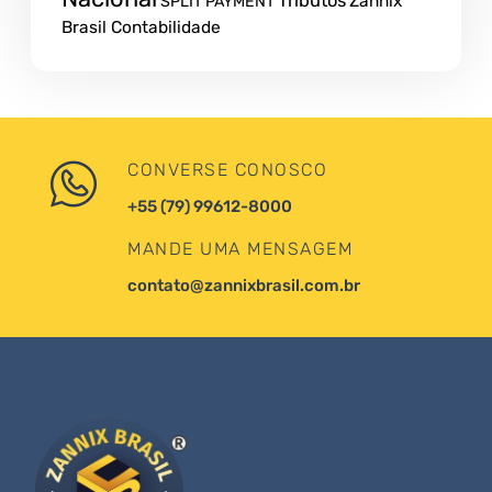
Tributos
Zannix
SPLIT PAYMENT
Brasil Contabilidade
CONVERSE CONOSCO
+55 (79) 99612-8000
MANDE UMA MENSAGEM
contato@zannixbrasil.com.br