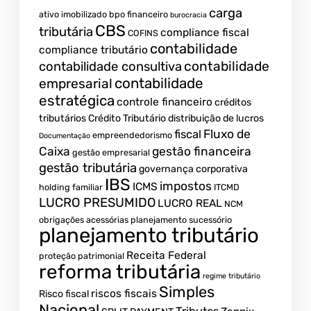
carga
ativo imobilizado
bpo financeiro
burocracia
CBS
tributária
compliance fiscal
COFINS
contabilidade
compliance tributário
contabilidade
contabilidade consultiva
contabilidade
empresarial
estratégica
controle financeiro
créditos
tributários
Crédito Tributário
distribuição de lucros
Fluxo de
fiscal
empreendedorismo
Documentação
Caixa
gestão financeira
gestão empresarial
gestão tributária
governança corporativa
IBS
impostos
ICMS
holding familiar
ITCMD
LUCRO PRESUMIDO
LUCRO REAL
NCM
obrigações acessórias
planejamento sucessório
planejamento tributário
Receita Federal
proteção patrimonial
reforma tributária
regime tributário
Simples
riscos fiscais
Risco fiscal
Nacional