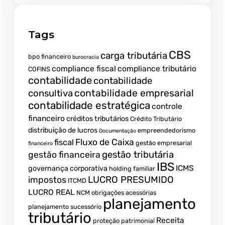
Tags
CBS
carga tributária
bpo financeiro
burocracia
compliance fiscal
compliance tributário
COFINS
contabilidade
contabilidade
contabilidade empresarial
consultiva
contabilidade estratégica
controle
financeiro
créditos tributários
Crédito Tributário
distribuição de lucros
empreendedorismo
Documentação
fiscal
Fluxo de Caixa
gestão empresarial
financeiro
gestão tributária
gestão financeira
IBS
ICMS
governança corporativa
holding familiar
LUCRO PRESUMIDO
impostos
ITCMD
LUCRO REAL
NCM
obrigações acessórias
planejamento
planejamento sucessório
tributário
Receita
proteção patrimonial