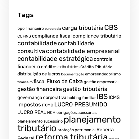
Tags
CBS
carga tributária
bpo financeiro
burocracia
compliance fiscal
compliance tributário
COFINS
contabilidade
contabilidade
contabilidade empresarial
consultiva
contabilidade estratégica
controle
financeiro
créditos tributários
Crédito Tributário
distribuição de lucros
empreendedorismo
Documentação
fiscal
Fluxo de Caixa
gestão empresarial
financeiro
gestão tributária
gestão financeira
IBS
ICMS
governança corporativa
holding familiar
LUCRO PRESUMIDO
impostos
ITCMD
LUCRO REAL
NCM
obrigações acessórias
planejamento
planejamento sucessório
tributário
Receita
proteção patrimonial
reforma tributária
Federal
regime