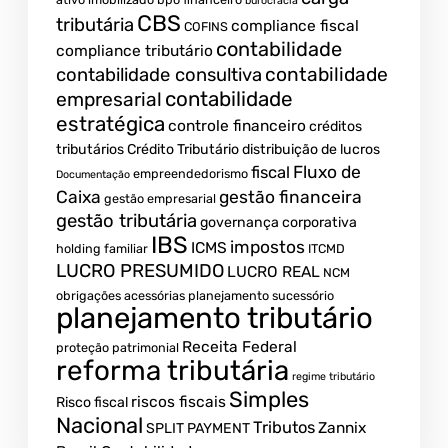
burocracia
CBS
tributária
compliance fiscal
COFINS
contabilidade
compliance tributário
contabilidade
contabilidade consultiva
contabilidade
empresarial
estratégica
controle financeiro
créditos
tributários
Crédito Tributário
distribuição de lucros
Fluxo de
fiscal
empreendedorismo
Documentação
Caixa
gestão financeira
gestão empresarial
gestão tributária
governança corporativa
IBS
impostos
ICMS
holding familiar
ITCMD
LUCRO PRESUMIDO
LUCRO REAL
NCM
obrigações acessórias
planejamento sucessório
planejamento tributário
Receita Federal
proteção patrimonial
reforma tributária
regime tributário
Simples
riscos fiscais
Risco fiscal
Nacional
Tributos
Zannix
SPLIT PAYMENT