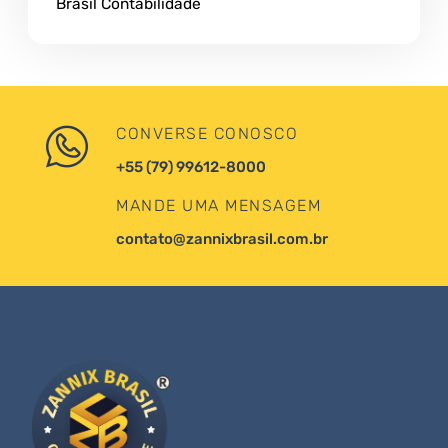
Brasil Contabilidade
CONVERSE CONOSCO
+55 (79) 99612-8000
MANDE UMA MENSAGEM
contato@zannixbrasil.com.br