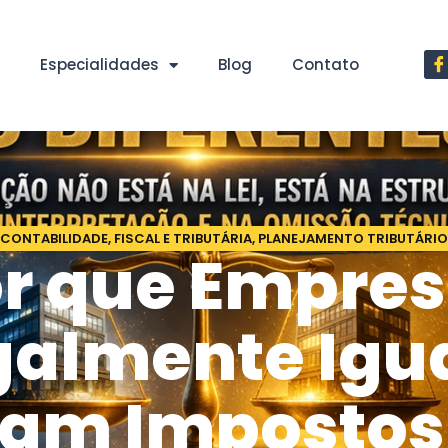
Especialidades
Blog
Contato
CONTABILIDADE
,
FISCAL E TRIBUTÁRIA
,
PLANEJAMENTO TRIBUTÁRIO
r que Empre
galmente Igua
am Impostos