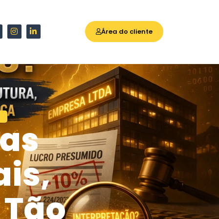
Área do cliente
sas
is,
 Tão