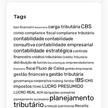
Tags
CBS
carga tributária
bpo financeiro
burocracia
compliance fiscal
compliance tributário
COFINS
contabilidade
contabilidade
contabilidade empresarial
consultiva
contabilidade estratégica
controle
financeiro
créditos tributários
Crédito Tributário
distribuição de lucros
empreendedorismo
Documentação
fiscal
Fluxo de Caixa
gestão empresarial
financeiro
gestão tributária
gestão financeira
IBS
ICMS
governança corporativa
holding familiar
LUCRO PRESUMIDO
impostos
ITCMD
LUCRO REAL
NCM
obrigações acessórias
planejamento
planejamento sucessório
tributário
Receita
proteção patrimonial