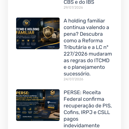
CBS e do IBS
29/07/2026
A holding familiar
continua valendo a
pena? Descubra
como a Reforma
Tributária e a LC nº
227/2026 mudaram
as regras do ITCMD
e o planejamento
sucessório.
24/07/2026
PERSE: Receita
Federal confirma
recuperação de PIS,
Cofins, IRPJ e CSLL
pagos
indevidamente