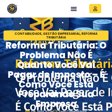
CONTABILIDADE
,
GESTÃO EMPRESARIAL
,
REFORMA
TRIBUTÁRIA
Reforma Tributária: O
Problema Não É
Quanto Você Vai
Pagar de Imposto – É
Como Você Está
Preparando Sua
Empresa
08, abril 2026
Sem Comentários