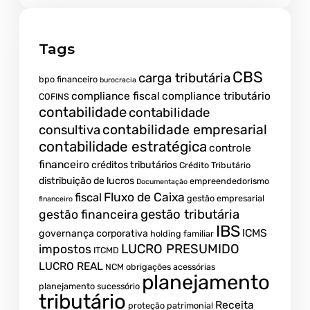
Tags
CBS
carga tributária
bpo financeiro
burocracia
compliance fiscal
compliance tributário
COFINS
contabilidade
contabilidade
contabilidade empresarial
consultiva
contabilidade estratégica
controle
financeiro
créditos tributários
Crédito Tributário
distribuição de lucros
empreendedorismo
Documentação
fiscal
Fluxo de Caixa
gestão empresarial
financeiro
gestão tributária
gestão financeira
IBS
ICMS
governança corporativa
holding familiar
LUCRO PRESUMIDO
impostos
ITCMD
LUCRO REAL
NCM
obrigações acessórias
planejamento
planejamento sucessório
tributário
Receita
proteção patrimonial