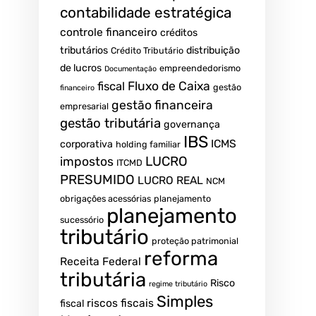
contabilidade estratégica
controle financeiro
créditos
tributários
distribuição
Crédito Tributário
de lucros
empreendedorismo
Documentação
fiscal
Fluxo de Caixa
gestão
financeiro
gestão financeira
empresarial
gestão tributária
governança
IBS
ICMS
corporativa
holding familiar
LUCRO
impostos
ITCMD
PRESUMIDO
LUCRO REAL
NCM
obrigações acessórias
planejamento
planejamento
sucessório
tributário
proteção patrimonial
reforma
Receita Federal
tributária
Risco
regime tributário
Simples
riscos fiscais
fiscal