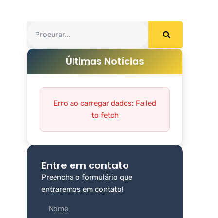
Últimas Notícias
Erro ao carregar dados: Failed
to fetch
Entre em contato
Preencha o formulário que
entraremos em contato!