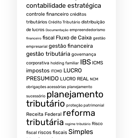
contabilidade estratégica
controle financeiro
créditos
tributários
distribuição
Crédito Tributário
de lucros
empreendedorismo
Documentação
fiscal
Fluxo de Caixa
gestão
financeiro
gestão financeira
empresarial
gestão tributária
governança
IBS
ICMS
corporativa
holding familiar
LUCRO
impostos
ITCMD
PRESUMIDO
LUCRO REAL
NCM
obrigações acessórias
planejamento
planejamento
sucessório
tributário
proteção patrimonial
reforma
Receita Federal
tributária
Risco
regime tributário
Simples
riscos fiscais
fiscal