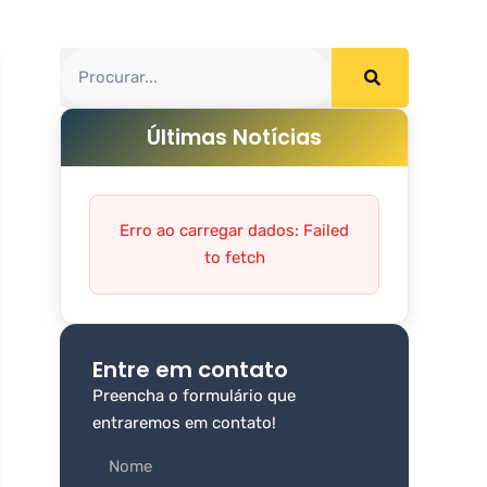
Últimas Notícias
Erro ao carregar dados: Failed
to fetch
Entre em contato
Preencha o formulário que
entraremos em contato!