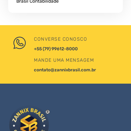
Brasil Contabilidade
CONVERSE CONOSCO
+55 (79) 99612-8000
MANDE UMA MENSAGEM
contato@zannixbrasil.com.br