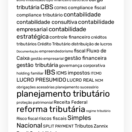
burocracia
CBS
tributária
compliance fiscal
COFINS
contabilidade
compliance tributário
contabilidade
contabilidade consultiva
contabilidade
empresarial
estratégica
controle financeiro
créditos
tributários
Crédito Tributário
distribuição de lucros
Fluxo de
fiscal
empreendedorismo
Documentação
Caixa
gestão financeira
gestão empresarial
gestão tributária
governança corporativa
IBS
impostos
ICMS
holding familiar
ITCMD
LUCRO PRESUMIDO
LUCRO REAL
NCM
obrigações acessórias
planejamento sucessório
planejamento tributário
Receita Federal
proteção patrimonial
reforma tributária
regime tributário
Simples
riscos fiscais
Risco fiscal
Nacional
Tributos
Zannix
SPLIT PAYMENT