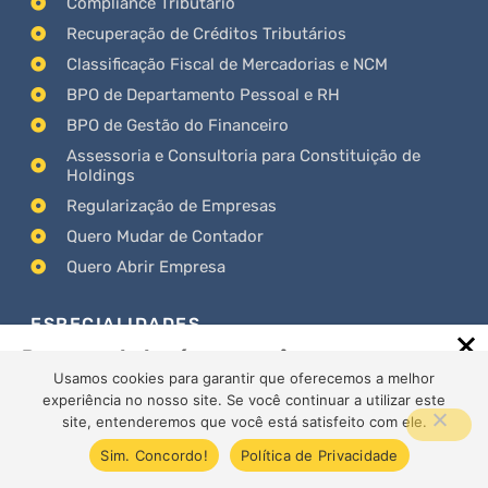
Compliance Tributário
Recuperação de Créditos Tributários
Classificação Fiscal de Mercadorias e NCM
BPO de Departamento Pessoal e RH
BPO de Gestão do Financeiro
Assessoria e Consultoria para Constituição de
Holdings
Regularização de Empresas
Quero Mudar de Contador
Quero Abrir Empresa
ESPECIALIDADES
Recomendado só para você
Usamos cookies para garantir que oferecemos a melhor
REFORMA TRIBUTÁRIA
experiência no nosso site. Se você continuar a utilizar este
Contabilidade para Empresas do Lucro Real e
Sua Empresa Está Preparada para a
site, entenderemos que você está satisfeito com ele.
Presumido
Multa de 66% no…
Sim. Concordo!
Política de Privacidade
Contabilidade para Clínicas Médicas e
Odontológicas
Cresta Posts Box by CP