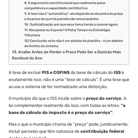
8. O argumento constitucional que realmente pesa:
competência e capacidade contributiva
9. A tese não é “automática”: ela depende do desenho do preço
e da prova de que há parcela não remuneratória
10. Judicialização: por que esse tema tende a crescer agora
11. Recuperar ou Esperar? O Fator Tempo na Estratégia
Tributária
12) Conclusão: este não é um debate de planilha – é um debate
de limites do sistema
13. Avaliar Antes de Perder o Prazo Pode Ser a Decisão Mais
Rentável do Ano
A tese de excluir
PIS e COFINS
da base de cálculo do
ISS
é
exatamente isso: não é uma “tese de cálculo”. É uma tese que
acusa o sistema de ter normalizado uma distorção.
O município diz que o ISS incide sobre o
preço do serviço
. A
lei complementar realmente diz isso, com todas as letras:
“a
base de cálculo do imposto é o preço do serviço”
.
Mas o que o município chama de “preço” pode, juridicamente,
incluir parcelas que têm natureza de
contribuição federal