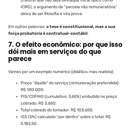
(mesmo que não seja destaque fiscal típico como
ICMS), o argumento de “parcela não remuneratória”
deixa de ser filosofia e vira prova.
Em outras palavras:
a tese é constitucional, mas a sua
força probatória é contratual-contábil
.
7. O efeito econômico: por que isso
dói mais em serviços do que
parece
Vamos por um exemplo numérico (didático, mas realista):
Preço “líquido” do serviço (remuneração pretendida):
R$ 100.000;
PIS/COFINS (cumulativo, 3,65%) embutido no preço
cobrado: R$ 3.650;
Total cobrado do tomador: R$ 103.650;
ISS (5%) calculado “por dentro” sobre o total: R$
5.182,50.