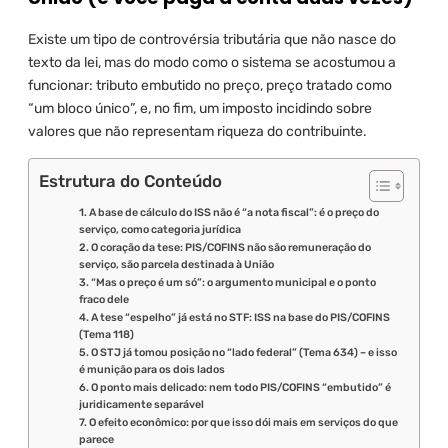
Existe um tipo de controvérsia tributária que não nasce do
texto da lei, mas do modo como o sistema se acostumou a
funcionar: tributo embutido no preço, preço tratado como
“um bloco único”, e, no fim, um imposto incidindo sobre
valores que não representam riqueza do contribuinte.
Estrutura do Conteúdo
1. A base de cálculo do ISS não é “a nota fiscal”: é o preço do
serviço, como categoria jurídica
2. O coração da tese: PIS/COFINS não são remuneração do
serviço, são parcela destinada à União
3. “Mas o preço é um só”: o argumento municipal e o ponto
fraco dele
4. A tese “espelho” já está no STF: ISS na base do PIS/COFINS
(Tema 118)
5. O STJ já tomou posição no “lado federal” (Tema 634) – e isso
é munição para os dois lados
6. O ponto mais delicado: nem todo PIS/COFINS “embutido” é
juridicamente separável
7. O efeito econômico: por que isso dói mais em serviços do que
parece