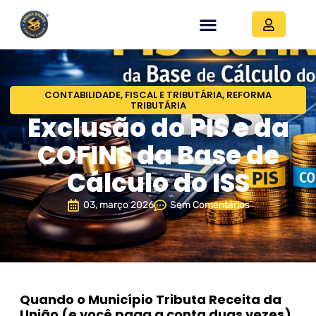
CONTABILIDADE
,
FISCAL E TRIBUTÁRIA
,
REFORMA
TRIBUTÁRIA
Exclusão do PIS e da
COFINS da Base de
Cálculo do ISS
03, março 2026
Sem Comentários
Quando o Município Tributa Receita da
União (e você paga a conta duas vezes)