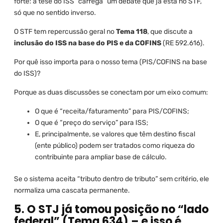
forte: a tese do ISS “carrega” um debate que já está no STF,
só que no sentido inverso.
O STF tem repercussão geral no
Tema 118
, que discute a
inclusão do ISS na base do PIS e da COFINS
(RE 592.616).
Por quê isso importa para o nosso tema (PIS/COFINS na base
do ISS)?
Porque as duas discussões se conectam por um eixo comum:
O que é “receita/faturamento” para PIS/COFINS;
O que é “preço do serviço” para ISS;
E, principalmente, se valores que têm destino fiscal
(ente público) podem ser tratados como riqueza do
contribuinte para ampliar base de cálculo.
Se o sistema aceita “tributo dentro de tributo” sem critério, ele
normaliza uma cascata permanente.
5. O STJ já tomou posição no “lado
federal” (Tema 634) – e isso é