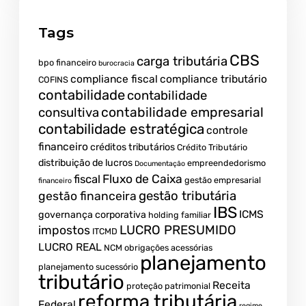
Tags
CBS
carga tributária
bpo financeiro
burocracia
compliance fiscal
compliance tributário
COFINS
contabilidade
contabilidade
contabilidade empresarial
consultiva
contabilidade estratégica
controle
financeiro
créditos tributários
Crédito Tributário
distribuição de lucros
empreendedorismo
Documentação
fiscal
Fluxo de Caixa
gestão empresarial
financeiro
gestão tributária
gestão financeira
IBS
ICMS
governança corporativa
holding familiar
LUCRO PRESUMIDO
impostos
ITCMD
LUCRO REAL
NCM
obrigações acessórias
planejamento
planejamento sucessório
tributário
Receita
proteção patrimonial
reforma tributária
Federal
regime