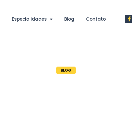
Especialidades
Blog
Contato
BLOG
Ê É DONO DE
RCA? SÓ É D
QUEM REGISTR