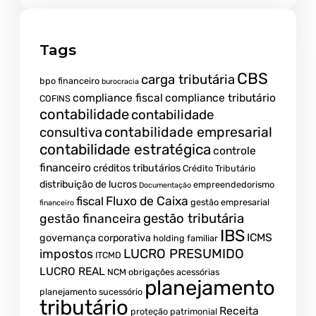
Tags
CBS
carga tributária
bpo financeiro
burocracia
compliance fiscal
compliance tributário
COFINS
contabilidade
contabilidade
contabilidade empresarial
consultiva
contabilidade estratégica
controle
financeiro
créditos tributários
Crédito Tributário
distribuição de lucros
empreendedorismo
Documentação
fiscal
Fluxo de Caixa
gestão empresarial
financeiro
gestão tributária
gestão financeira
IBS
ICMS
governança corporativa
holding familiar
LUCRO PRESUMIDO
impostos
ITCMD
LUCRO REAL
NCM
obrigações acessórias
planejamento
planejamento sucessório
tributário
Receita
proteção patrimonial