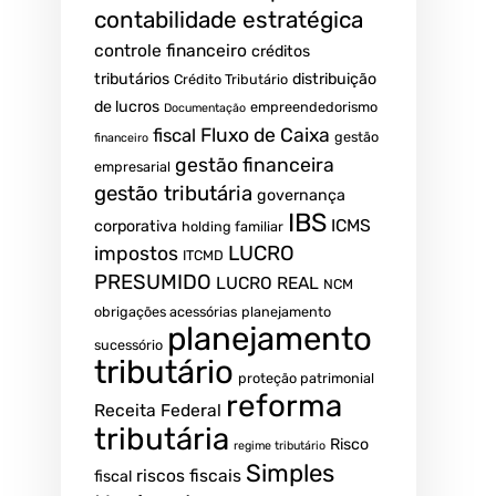
contabilidade estratégica
controle financeiro
créditos
tributários
distribuição
Crédito Tributário
de lucros
empreendedorismo
Documentação
fiscal
Fluxo de Caixa
gestão
financeiro
gestão financeira
empresarial
gestão tributária
governança
IBS
ICMS
corporativa
holding familiar
LUCRO
impostos
ITCMD
PRESUMIDO
LUCRO REAL
NCM
obrigações acessórias
planejamento
planejamento
sucessório
tributário
proteção patrimonial
reforma
Receita Federal
tributária
Risco
regime tributário
Simples
riscos fiscais
fiscal