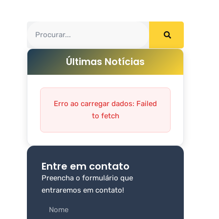
Últimas Notícias
Erro ao carregar dados: Failed
to fetch
Entre em contato
Preencha o formulário que
entraremos em contato!