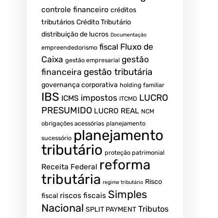
controle financeiro
créditos
tributários
Crédito Tributário
distribuição de lucros
Documentação
Fluxo de
fiscal
empreendedorismo
Caixa
gestão
gestão empresarial
gestão tributária
financeira
governança corporativa
holding familiar
IBS
LUCRO
impostos
ICMS
ITCMD
PRESUMIDO
LUCRO REAL
NCM
obrigações acessórias
planejamento
planejamento
sucessório
tributário
proteção patrimonial
reforma
Receita Federal
tributária
Risco
regime tributário
Simples
riscos fiscais
fiscal
Nacional
Tributos
SPLIT PAYMENT