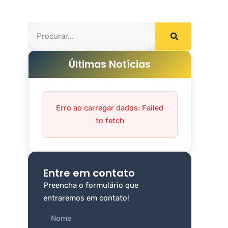
Últimas Notícias
Erro ao carregar dados: Failed
to fetch
Entre em contato
Preencha o formulário que
entraremos em contato!