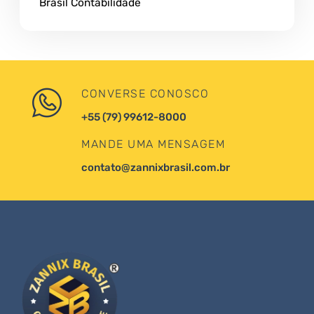
Brasil Contabilidade
CONVERSE CONOSCO
+55 (79) 99612-8000
MANDE UMA MENSAGEM
contato@zannixbrasil.com.br