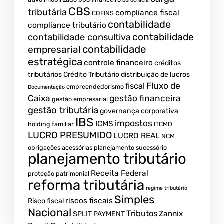
burocracia
CBS
tributária
compliance fiscal
COFINS
contabilidade
compliance tributário
contabilidade
contabilidade consultiva
contabilidade
empresarial
estratégica
controle financeiro
créditos
tributários
Crédito Tributário
distribuição de lucros
Fluxo de
fiscal
empreendedorismo
Documentação
Caixa
gestão financeira
gestão empresarial
gestão tributária
governança corporativa
IBS
impostos
ICMS
holding familiar
ITCMD
LUCRO PRESUMIDO
LUCRO REAL
NCM
obrigações acessórias
planejamento sucessório
planejamento tributário
Receita Federal
proteção patrimonial
reforma tributária
regime tributário
Simples
riscos fiscais
Risco fiscal
Nacional
Tributos
Zannix
SPLIT PAYMENT