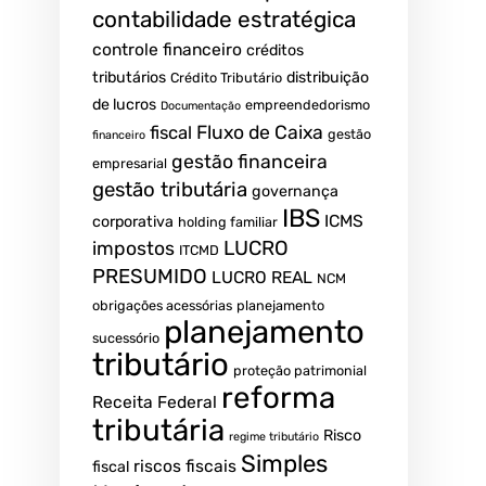
contabilidade estratégica
controle financeiro
créditos
tributários
distribuição
Crédito Tributário
de lucros
empreendedorismo
Documentação
fiscal
Fluxo de Caixa
gestão
financeiro
gestão financeira
empresarial
gestão tributária
governança
IBS
ICMS
corporativa
holding familiar
LUCRO
impostos
ITCMD
PRESUMIDO
LUCRO REAL
NCM
obrigações acessórias
planejamento
planejamento
sucessório
tributário
proteção patrimonial
reforma
Receita Federal
tributária
Risco
regime tributário
Simples
riscos fiscais
fiscal