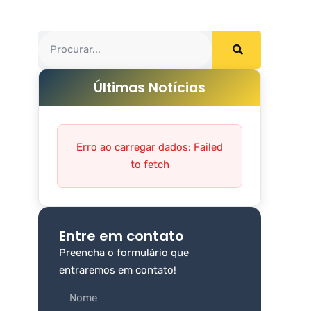
Últimas Notícias
Erro ao carregar dados: Failed
to fetch
Entre em contato
Preencha o formulário que
entraremos em contato!