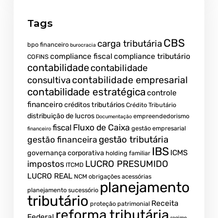
Tags
CBS
carga tributária
bpo financeiro
burocracia
compliance fiscal
compliance tributário
COFINS
contabilidade
contabilidade
contabilidade empresarial
consultiva
contabilidade estratégica
controle
financeiro
créditos tributários
Crédito Tributário
distribuição de lucros
empreendedorismo
Documentação
fiscal
Fluxo de Caixa
gestão empresarial
financeiro
gestão tributária
gestão financeira
IBS
ICMS
governança corporativa
holding familiar
LUCRO PRESUMIDO
impostos
ITCMD
LUCRO REAL
NCM
obrigações acessórias
planejamento
planejamento sucessório
tributário
Receita
proteção patrimonial
reforma tributária
Federal
regime