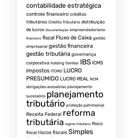
contabilidade estratégica
controle financeiro
créditos
tributários
distribuição
Crédito Tributário
de lucros
empreendedorismo
Documentação
fiscal
Fluxo de Caixa
gestão
financeiro
gestão financeira
empresarial
gestão tributária
governança
IBS
ICMS
corporativa
holding familiar
LUCRO
impostos
ITCMD
PRESUMIDO
LUCRO REAL
NCM
obrigações acessórias
planejamento
planejamento
sucessório
tributário
proteção patrimonial
reforma
Receita Federal
tributária
Risco
regime tributário
Simples
riscos fiscais
fiscal