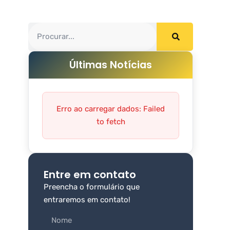
Últimas Notícias
Erro ao carregar dados: Failed
to fetch
Entre em contato
Preencha o formulário que
entraremos em contato!