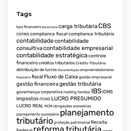
Tags
CBS
carga tributária
bpo financeiro
burocracia
compliance fiscal
compliance tributário
COFINS
contabilidade
contabilidade
contabilidade empresarial
consultiva
contabilidade estratégica
controle
financeiro
créditos tributários
Crédito Tributário
distribuição de lucros
empreendedorismo
Documentação
fiscal
Fluxo de Caixa
gestão empresarial
financeiro
gestão tributária
gestão financeira
IBS
ICMS
governança corporativa
holding familiar
LUCRO PRESUMIDO
impostos
ITCMD
LUCRO REAL
NCM
obrigações acessórias
planejamento
planejamento sucessório
tributário
Receita
proteção patrimonial
reforma tributária
Federal
regime