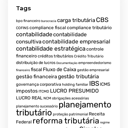
Tags
CBS
carga tributária
bpo financeiro
burocracia
compliance fiscal
compliance tributário
COFINS
contabilidade
contabilidade
contabilidade empresarial
consultiva
contabilidade estratégica
controle
financeiro
créditos tributários
Crédito Tributário
distribuição de lucros
empreendedorismo
Documentação
fiscal
Fluxo de Caixa
gestão empresarial
financeiro
gestão tributária
gestão financeira
IBS
ICMS
governança corporativa
holding familiar
LUCRO PRESUMIDO
impostos
ITCMD
LUCRO REAL
NCM
obrigações acessórias
planejamento
planejamento sucessório
tributário
Receita
proteção patrimonial
reforma tributária
Federal
regime