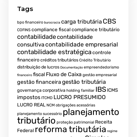
Tags
CBS
carga tributária
bpo financeiro
burocracia
compliance fiscal
compliance tributário
COFINS
contabilidade
contabilidade
contabilidade empresarial
consultiva
contabilidade estratégica
controle
financeiro
créditos tributários
Crédito Tributário
distribuição de lucros
empreendedorismo
Documentação
fiscal
Fluxo de Caixa
gestão empresarial
financeiro
gestão tributária
gestão financeira
IBS
ICMS
governança corporativa
holding familiar
LUCRO PRESUMIDO
impostos
ITCMD
LUCRO REAL
NCM
obrigações acessórias
planejamento
planejamento sucessório
tributário
Receita
proteção patrimonial
reforma tributária
Federal
regime