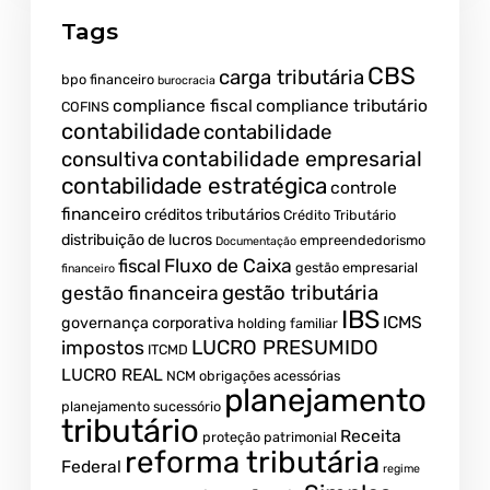
Tags
CBS
carga tributária
bpo financeiro
burocracia
compliance fiscal
compliance tributário
COFINS
contabilidade
contabilidade
contabilidade empresarial
consultiva
contabilidade estratégica
controle
financeiro
créditos tributários
Crédito Tributário
distribuição de lucros
empreendedorismo
Documentação
fiscal
Fluxo de Caixa
gestão empresarial
financeiro
gestão tributária
gestão financeira
IBS
ICMS
governança corporativa
holding familiar
LUCRO PRESUMIDO
impostos
ITCMD
LUCRO REAL
NCM
obrigações acessórias
planejamento
planejamento sucessório
tributário
Receita
proteção patrimonial
reforma tributária
Federal
regime